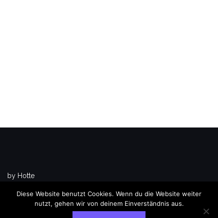
by Hotte
Theme von
Colorlib
Powered by
WordPress
Diese Website benutzt Cookies. Wenn du die Website weiter
nutzt, gehen wir von deinem Einverständnis aus.